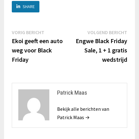
SHARE
Berichtnavigatie
Vorig
Volg
VORIG BERICHT
VOLGEND BERICHT
bericht:
beric
Ekoi geeft een auto
Engwe Black Friday
weg voor Black
Sale, 1 + 1 gratis
Friday
wedstrijd
Patrick Maas
Bekijk alle berichten van
Patrick Maas →