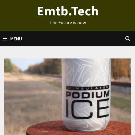
Ga
Emtb.Tech
naar
de
The Future is now
inhoud
MENU