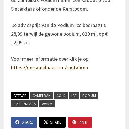
de Camelbak Podium niet in een kadootje voor
Sinterklaas of onder de Kerstboom.
De adviesprijs van de Podium Ice bedraagt €
28,99 terwijl de gewone podium, 620 ml, op €
12,99 zit.
Voor meer informatie over klik je op:
https://de.camelbak.com/radfahren
GETAGD
CAMELBAK
COLD
ICE
PODIUM
SINTERKLAAS
WARM
SHARE
SHARE
PIN IT