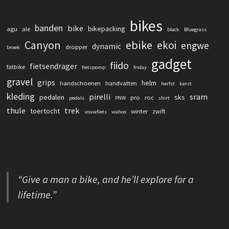
bikes
banden
bike
bikepacking
agu
ale
black
Bluegrass
Canyon
ebike
ekoi
engwe
dynamic
dropper
broek
gadget
fiido
fietsendrager
fatbike
fietspomp
friday
gravel
grips
helm
handschoenen
handvatten
herfst
kerst
kleding
pirelli
sram
pedalen
sks
pro
roc
pedals
PNW
shirt
thule
trek
toertocht
winter
zwift
vouwfiets
wahoo
“Give a man a bike, and he’ll explore for a
lifetime.”