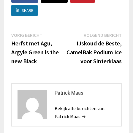
SHARE
Berichtnavigatie
Vorig
Volg
VORIG BERICHT
VOLGEND BERICHT
bericht:
beric
Herfst met Agu,
IJskoud de Beste,
Argyle Green is the
CamelBak Podium Ice
new Black
voor Sinterklaas
Patrick Maas
Bekijk alle berichten van
Patrick Maas →