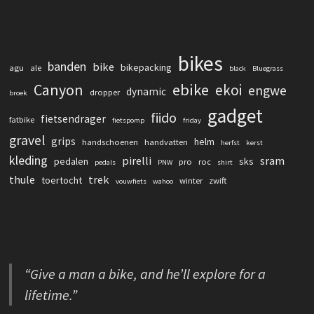
bikes
banden
bike
bikepacking
agu
ale
black
Bluegrass
Canyon
ebike
ekoi
engwe
dynamic
dropper
broek
gadget
fiido
fietsendrager
fatbike
fietspomp
friday
gravel
grips
helm
handschoenen
handvatten
herfst
kerst
kleding
pirelli
sram
pedalen
sks
pro
roc
pedals
PNW
shirt
thule
trek
toertocht
winter
zwift
vouwfiets
wahoo
“Give a man a bike, and he’ll explore for a
lifetime.”