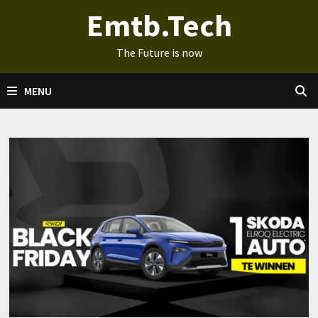
Ga
Emtb.Tech
naar
de
The Future is now
inhoud
MENU