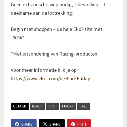
Geen extra inschrijving nodig, 1 bestelling = 1
deelname aan de lottrekking!
Begin met shoppen – de hele Ekoï-site met
-60%*
*Met uitzondering van Racing-producten
Voor meer informatie klik je op:
https://www.ekoi.com/nl/BlackFriday
GETAGD
BLACK
EKOI
FRIDAY
SALE
SHARE
SHARE
PIN IT