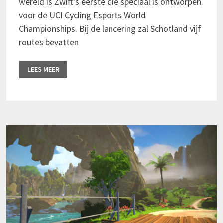
wereld is Zwift’s eerste die speciaal is ontworpen
voor de UCI Cycling Esports World
Championships. Bij de lancering zal Schotland vijf
routes bevatten
SCHOTLAND!
LEES MEER
DE
NIEUWE
SPEELTUIN
VAN
ZWIFT