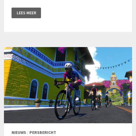
ZWIFT
LEES MEER
RIDE
NOG
BETER
EN
BETAALBAARDER
NIEUWS
/
PERSBERICHT