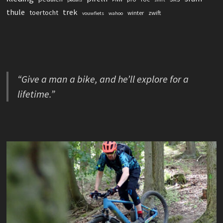
thule
trek
toertocht
winter
zwift
vouwfiets
wahoo
“Give a man a bike, and he’ll explore for a
lifetime.”