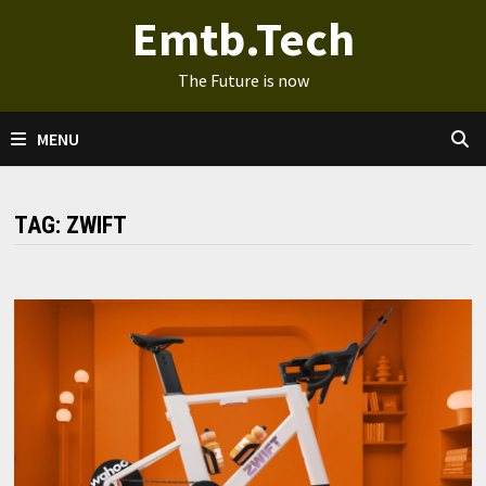
Ga
Emtb.Tech
naar
de
The Future is now
inhoud
MENU
TAG:
ZWIFT