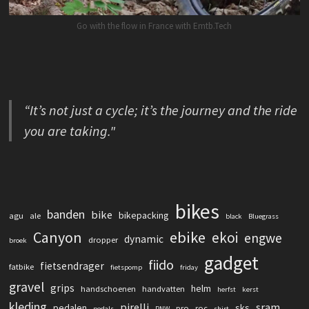
Go with the flow in France with Emtb.Tech
“It’s not just a cycle; it’s the journey and the ride
you are taking."
bikes
banden
bike
bikepacking
agu
ale
black
Bluegrass
Canyon
ebike
ekoi
engwe
dynamic
dropper
broek
gadget
fiido
fietsendrager
fatbike
fietspomp
friday
gravel
grips
helm
handschoenen
handvatten
herfst
kerst
kleding
pirelli
sram
pedalen
sks
pro
roc
pedals
PNW
shirt