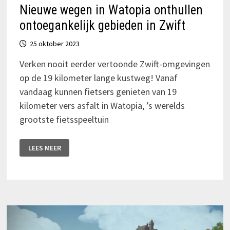
Nieuwe wegen in Watopia onthullen
ontoegankelijk gebieden in Zwift
25 oktober 2023
Verken nooit eerder vertoonde Zwift-omgevingen
op de 19 kilometer lange kustweg! Vanaf
vandaag kunnen fietsers genieten van 19
kilometer vers asfalt in Watopia, ’s werelds
grootste fietsspeeltuin
NIEUWE
LEES MEER
WEGEN
IN
WATOPIA
ONTHULLEN
ONTOEGANKELIJK
GEBIEDEN
IN
ZWIFT