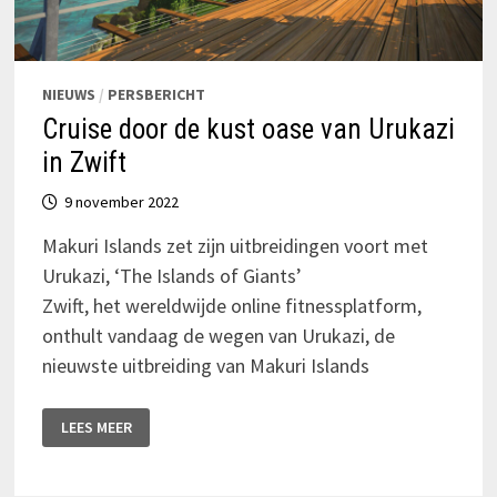
NIEUWS
/
PERSBERICHT
Cruise door de kust oase van Urukazi
in Zwift
9 november 2022
Makuri Islands zet zijn uitbreidingen voort met
Urukazi, ‘The Islands of Giants’
Zwift, het wereldwijde online fitnessplatform,
onthult vandaag de wegen van Urukazi, de
nieuwste uitbreiding van Makuri Islands
CRUISE
LEES MEER
DOOR
DE
KUST
OASE
VAN