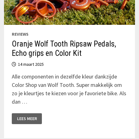
REVIEWS
Oranje Wolf Tooth Ripsaw Pedals,
Echo grips en Color Kit
14 maart 2025
Alle componenten in dezelfde kleur dankzijde
Color Shop van Wolf Tooth. Super makkelijk om
zo je kleurtjes te kiezen voor je favoriete bike. Als
dan …
ORANJE
LEES MEER
WOLF
TOOTH
RIPSAW
PEDALS,
ECHO