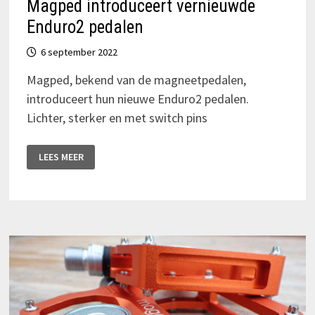
Magped introduceert vernieuwde
Enduro2 pedalen
6 september 2022
Magped, bekend van de magneetpedalen,
introduceert hun nieuwe Enduro2 pedalen.
Lichter, sterker en met switch pins
MAGPED
LEES MEER
INTRODUCEERT
VERNIEUWDE
ENDURO2
PEDALEN