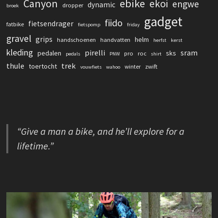
Canyon
ebike
ekoi
engwe
dynamic
dropper
broek
gadget
fiido
fietsendrager
fatbike
fietspomp
friday
gravel
grips
helm
handschoenen
handvatten
herfst
kerst
kleding
pirelli
sram
pedalen
sks
pro
roc
pedals
PNW
shirt
thule
trek
toertocht
winter
zwift
vouwfiets
wahoo
“Give a man a bike, and he’ll explore for a
lifetime.”