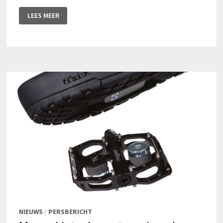
DE
LEES MEER
4
CONTACTPUNTEN
MET
WOLF
TOOTH
PEDALS
&
GRIPS
NIEUWS
/
PERSBERICHT