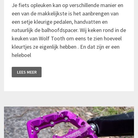
Je fiets opleuken kan op verschillende manier en
een van de makkelijkste is het aanbrengen van
een setje kleurige pedalen, handvatten en
natuurlijk de balhoofdspacer. Wij keken rond in de
keuken van Wolf Tooth om eens te zien hoeveel
kleurtjes ze eigenlijk hebben . En dat zijn er een
heleboel
EEN
LEES MEER
KLEURENGALA
MET
WOLF
TOOTH
WAVEFORM,
ECHO
&
SPACERS