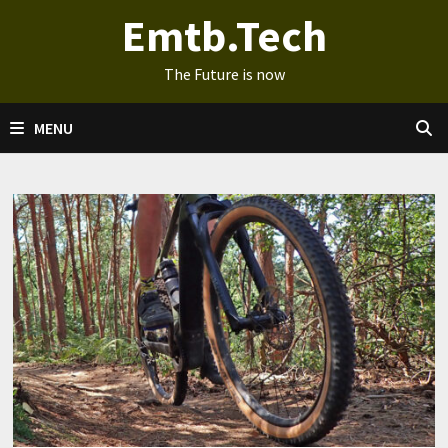
Ga
Emtb.Tech
naar
de
The Future is now
inhoud
MENU