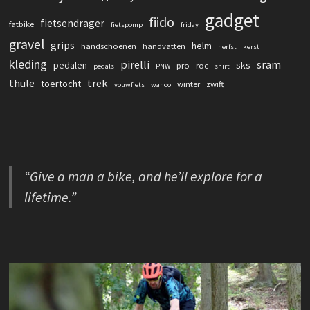
gadget
fiido
fietsendrager
fatbike
fietspomp
friday
gravel
grips
helm
handschoenen
handvatten
herfst
kerst
kleding
pirelli
sram
pedalen
sks
pro
roc
pedals
PNW
shirt
thule
trek
toertocht
winter
zwift
vouwfiets
wahoo
“Give a man a bike, and he’ll explore for a
lifetime.”