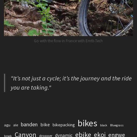
Go with the flow in France with Emtb.Tech
“It’s not just a cycle; it’s the journey and the ride
you are taking."
bikes
banden
bike
bikepacking
agu
ale
black
Bluegrass
Canyon
ebike
ekoi
engwe
dynamic
dropper
broek