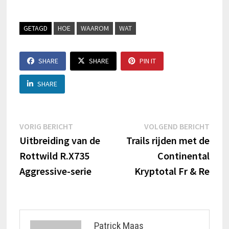
GETAGD
HOE
WAAROM
WAT
SHARE
SHARE
PIN IT
SHARE
Berichtnavigatie
Vorig
Volg
VORIG BERICHT
VOLGEND BERICHT
bericht:
beric
Uitbreiding van de
Trails rijden met de
Rottwild R.X735
Continental
Aggressive-serie
Kryptotal Fr & Re
Patrick Maas