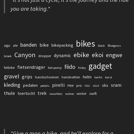
you are taking."
bikes
banden
bike
bikepacking
agu
ale
black
Bluegrass
Canyon
ebike
ekoi
engwe
dynamic
dropper
broek
gadget
fiido
fietsendrager
fatbike
fietspomp
friday
gravel
grips
helm
handschoenen
handvatten
herfst
kerst
kleding
pirelli
sram
pedalen
sks
pro
roc
pedals
PNW
shirt
thule
trek
toertocht
winter
zwift
vouwfiets
wahoo
“Give a man a bike, and he’ll explore for a