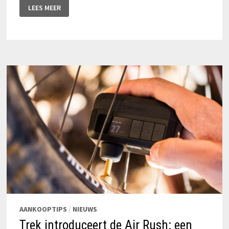
SKS
LEES MEER
GERMANY
VIERT
60
JAAR
RENNKOMPRESSOR
AANKOOPTIPS
/
NIEUWS
Trek introduceert de Air Rush: een