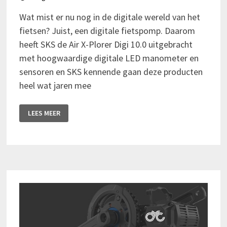
Wat mist er nu nog in de digitale wereld van het
fietsen? Juist, een digitale fietspomp. Daarom
heeft SKS de Air X-Plorer Digi 10.0 uitgebracht
met hoogwaardige digitale LED manometer en
sensoren en SKS kennende gaan deze producten
heel wat jaren mee
BANDEN
LEES MEER
OPPOMPEN
MET
DE
SKS
AIR
X-
PLORER
DIGI
10.0