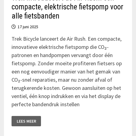
compacte, elektrische fietspomp voor
alle fietsbanden
17 juni 2025
Trek Bicycle lanceert de Air Rush. Een compacte,
innovatieve elektrische fietspomp die CO₂-
patronen en handpompen vervangt door één
fietspomp. Zonder moeite profiteren fietsers op
een nog eenvoudiger manier van het gemak van
CO₂-snel reparaties, maar nu zonder afval of
terugkerende kosten. Gewoon aansluiten op het
ventiel, één knop indrukken en via het display de
perfecte bandendruk instellen
TREK
LEES MEER
INTRODUCEERT
DE
AIR
RUSH: