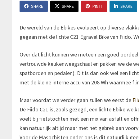
SHARE
SHARE
PIN IT
SHARE
De wereld van de Ebikes evolueert op diverse vlakke
gegaan met de lichte C21 Egravel Bike van Fiido. We
Over dat licht kunnen we meteen een goed oordeel v
vertrouwde keukenweegschaal en pakken we de weegh
spatborden en pedalen). Dit is dan ook wel een lich
met de kleine interne accu van 208 Wh waarmee fli
Maar voordat we verder gaan zullen we eerst de
Fi
De Fiido C21 is, zoals gezegd, een lichte Ebike we
voelt bij fietstochten met een mix van asfalt en o
kan natuurlijk altijd maar met het gebrek aan voorv
Voor de Masochisten onder ons is dit natuurlijk gee