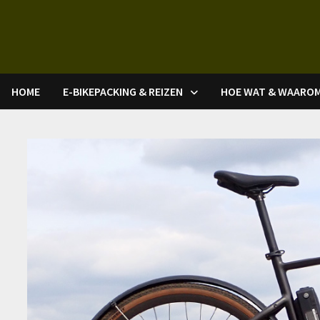
Ga
naar
de
inhoud
HOME
E-BIKEPACKING & REIZEN
HOE WAT & WAARO