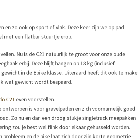
n en zo ook op sportief vlak. Deze keer zijn we op pad
l met een flatbar stuurtje erop.
ellen. Nu is de C21 natuurlijk te groot voor onze oude
aak erbij. Deze blijft hangen op 18 kg (inclusief
t gewicht in de Ebike klasse. Uiteraard heeft dit ook te make
nk wat gewicht wordt bespaard.
ido C21
even voorstellen.
lke ontworpen is voor gravelpaden en zich voornamelijk goed
ffroad. Zo nu en dan een droog stukje singletrack meepakken
ering zou je best wel flink door elkaar gehusseld worden.
n probleem en de bike laat zich door zijn korte geometrie