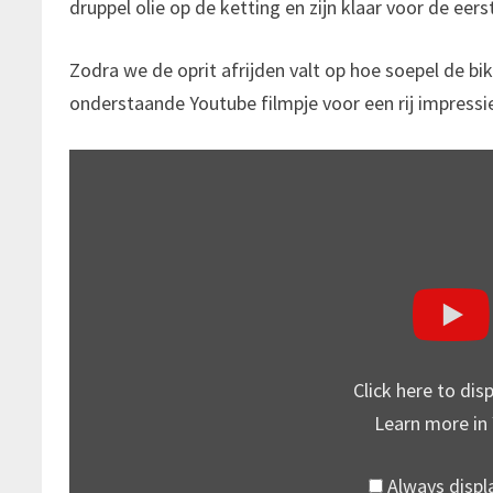
druppel olie op de ketting en zijn klaar voor de eerst
Zodra we de oprit afrijden valt op hoe soepel de bi
onderstaande Youtube filmpje voor een rij impressi
DISPLAY
"REVIEW
–
COFFEE
STOP
RIDE
–
WITH
THE
FIIDO
C21"
FROM
YOUTUBE
Click here to di
Learn more in
Always disp