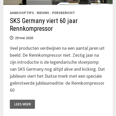
AANKOOPTIPS
/
NIEUWS
/
PERSBERICHT
SKS Germany viert 60 jaar
Rennkompressor
29 mei 2026
Veel producten verdwijnen na een aantal jaren uit
beeld. De Rennkompressor niet. Zestig jaar na
zijn introductie is de legendarische vloerpomp
van SKS Germany nog altijd alive and kicking. Dat
jubileum viert het Duitse merk met een speciale
gelimiteerde jubileumeditie: de Rennkompressor
60
SKS
LEES MEER
GERMANY
VIERT
60