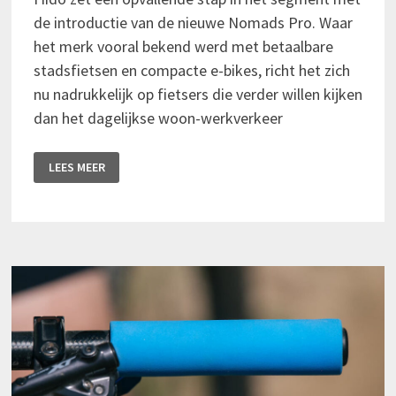
de introductie van de nieuwe Nomads Pro. Waar
het merk vooral bekend werd met betaalbare
stadsfietsen en compacte e-bikes, richt het zich
nu nadrukkelijk op fietsers die verder willen kijken
dan het dagelijkse woon-werkverkeer
FIIDO
LEES MEER
NOMADS
PRO
MIKT
OP
AVONTUUR
MET
225
KM
BEREIK
EN
100
NM
MIDDENMOTOR