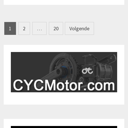
JAAR
RENNKOMPRESSOR
Berichtnavigatie
1
2
…
20
Volgende