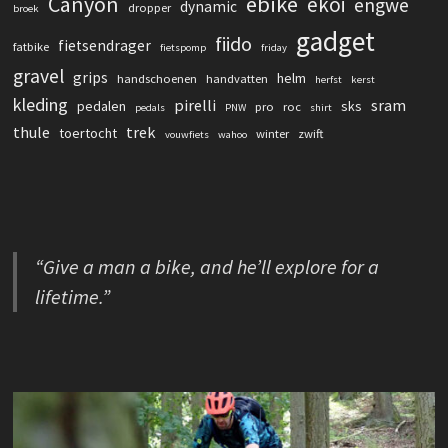
Canyon
ebike
ekoi
engwe
dynamic
dropper
broek
gadget
fiido
fietsendrager
fatbike
fietspomp
friday
gravel
grips
helm
handschoenen
handvatten
herfst
kerst
kleding
pirelli
sram
pedalen
sks
pro
roc
pedals
PNW
shirt
thule
trek
toertocht
winter
zwift
vouwfiets
wahoo
“Give a man a bike, and he’ll explore for a
lifetime.”