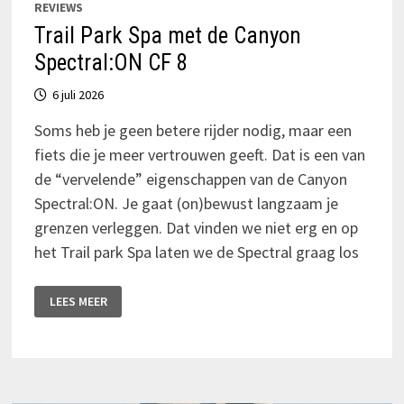
REVIEWS
Trail Park Spa met de Canyon
Spectral:ON CF 8
6 juli 2026
Soms heb je geen betere rijder nodig, maar een
fiets die je meer vertrouwen geeft. Dat is een van
de “vervelende” eigenschappen van de Canyon
Spectral:ON. Je gaat (on)bewust langzaam je
grenzen verleggen. Dat vinden we niet erg en op
het Trail park Spa laten we de Spectral graag los
TRAIL
LEES MEER
PARK
SPA
MET
DE
CANYON
SPECTRAL:ON
CF
8