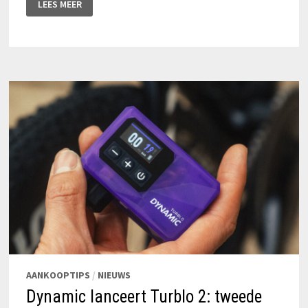
LEES MEER
ALPINE
TRAIL
E
VOLLEDIG
VERNIEUWD:
120
NM
BOSCH-
KRACHT
EN
800
WH
IN
EEN
LICHTER
PAKKET
AANKOOPTIPS
/
NIEUWS
Dynamic lanceert Turblo 2: tweede