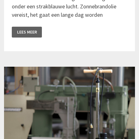
onder een strakblauwe lucht. Zonnebrandolie
vereist, het gaat een lange dag worden
135
LEES MEER
KM
GRAVELEN
DOOR
DE
VELUWE