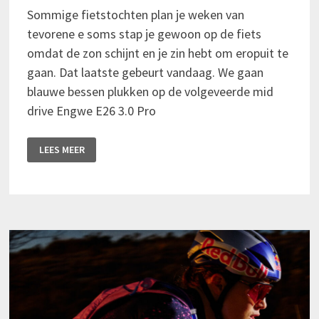
Sommige fietstochten plan je weken van
tevorene e soms stap je gewoon op de fiets
omdat de zon schijnt en je zin hebt om eropuit te
gaan. Dat laatste gebeurt vandaag. We gaan
blauwe bessen plukken op de volgeveerde mid
drive Engwe E26 3.0 Pro
ENGWE
LEES MEER
E26
3.0
PRO:
VAN
GRAVELPADEN
NAAR
BLAUWE
BESSEN