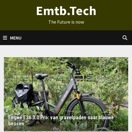
Ga
Emtb.Tech
naar
de
The Future is now
inhoud
MENU
Engwe E26 3.0 Pro: van gravelpaden naar blauwe
bessen