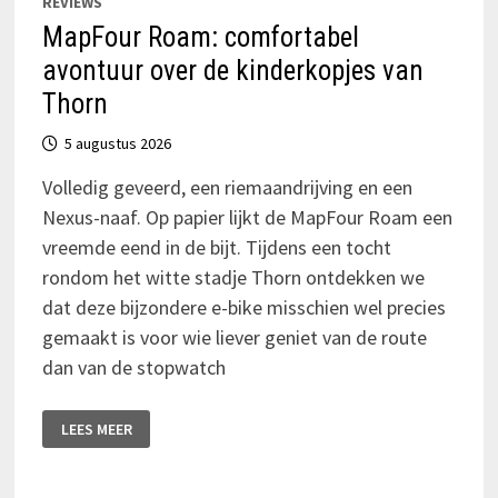
REVIEWS
MapFour Roam: comfortabel
avontuur over de kinderkopjes van
Thorn
5 augustus 2026
Volledig geveerd, een riemaandrijving en een
Nexus-naaf. Op papier lijkt de MapFour Roam een
vreemde eend in de bijt. Tijdens een tocht
rondom het witte stadje Thorn ontdekken we
dat deze bijzondere e-bike misschien wel precies
gemaakt is voor wie liever geniet van de route
dan van de stopwatch
MAPFOUR
LEES MEER
ROAM:
COMFORTABEL
AVONTUUR
OVER
DE