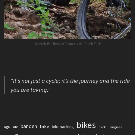
Go with the flow in France with Emtb.Tech
“It’s not just a cycle; it’s the journey and the ride
you are taking."
bikes
banden
bike
bikepacking
agu
ale
black
Bluegrass