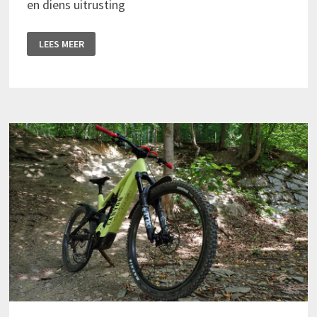
en diens uitrusting
CAMELBAK:
LEES MEER
WAAR
RUG
EN
ZAK
SAMENKOMEN