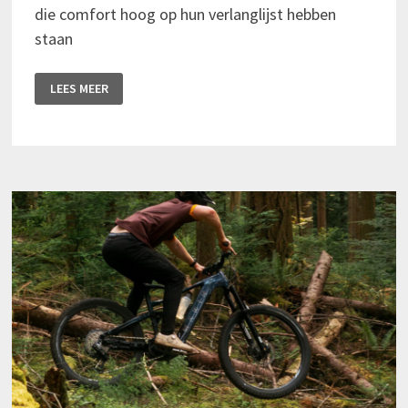
die comfort hoog op hun verlanglijst hebben
staan
WOLF
LEES MEER
TOOTH
VERNIEUWT
FAT
PAW
GRIPS:
MEER
COMFORT,
MEER
GRIP
EN
EEN
LANGERE
LEVENSDUUR