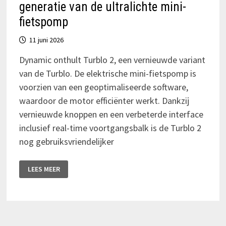
generatie van de ultralichte mini-
fietspomp
11 juni 2026
Dynamic onthult Turblo 2, een vernieuwde variant
van de Turblo. De elektrische mini-fietspomp is
voorzien van een geoptimaliseerde software,
waardoor de motor efficiënter werkt. Dankzij
vernieuwde knoppen en een verbeterde interface
inclusief real-time voortgangsbalk is de Turblo 2
nog gebruiksvriendelijker
DYNAMIC
LEES MEER
LANCEERT
TURBLO
2:
TWEEDE
GENERATIE
VAN
DE
ULTRALICHTE