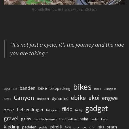
Go with the flow in France with Emtb.Tech
“It’s not just a cycle; it’s the journey and the ride
you are taking."
bikes
banden
bike
bikepacking
agu
ale
black
Bluegrass
Canyon
ebike
ekoi
engwe
dynamic
dropper
broek
gadget
fiido
fietsendrager
fatbike
fietspomp
friday
gravel
grips
helm
handschoenen
handvatten
herfst
kerst
kleding
pirelli
sram
pedalen
sks
pro
roc
pedals
PNW
shirt