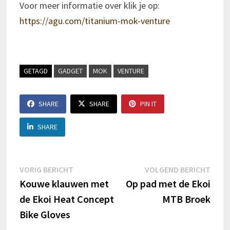
Voor meer informatie over klik je op:
https://agu.com/titanium-mok-venture
GETAGD
GADGET
MOK
VENTURE
SHARE
SHARE
PIN IT
SHARE
Berichtnavigatie
Vorig
Volg
VORIG BERICHT
VOLGEND BERICHT
bericht:
beric
Kouwe klauwen met
Op pad met de Ekoi
de Ekoi Heat Concept
MTB Broek
Bike Gloves