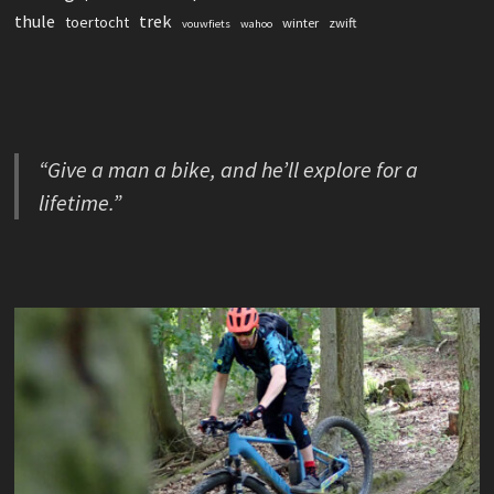
thule
trek
toertocht
winter
zwift
vouwfiets
wahoo
“Give a man a bike, and he’ll explore for a
lifetime.”