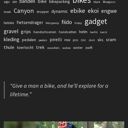
banden
bike
bikepacking
agu
ale
black
Bluegrass
Canyon
ebike
ekoi
engwe
dynamic
dropper
broek
gadget
fiido
fietsendrager
fatbike
fietspomp
friday
gravel
grips
helm
handschoenen
handvatten
herfst
kerst
kleding
pirelli
sram
pedalen
sks
pro
roc
pedals
PNW
shirt
thule
trek
toertocht
winter
zwift
vouwfiets
wahoo
“Give a man a bike, and he’ll explore for a
lifetime.”