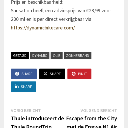
Prijs en beschikbaarheid:
Sunsation heeft een adviesprijs van €28,99 voor
200 ml en is per direct verkrijgbaar via
https://dynamicbikecare.com/
GETAGD
DYNAMIC
OLIE
ZONNEBRAND
SHARE
SHARE
PIN IT
SHARE
Berichtnavigatie
Vorig
Volg
VORIG BERICHT
VOLGEND BERICHT
bericht:
beric
Thule introduceert de
Escape from the City
Thule RoundTrip
met de Engwe N1 Air