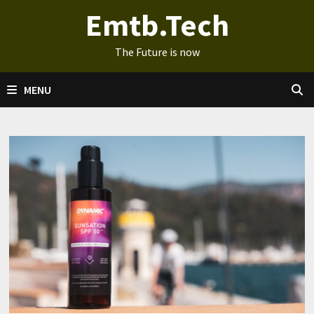
Ga
Emtb.Tech
naar
de
The Future is now
inhoud
MENU