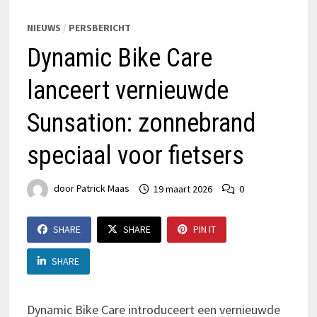
NIEUWS
/
PERSBERICHT
Dynamic Bike Care
lanceert vernieuwde
Sunsation: zonnebrand
speciaal voor fietsers
door
Patrick Maas
19 maart 2026
0
SHARE
SHARE
PIN IT
SHARE
Dynamic Bike Care introduceert een vernieuwde