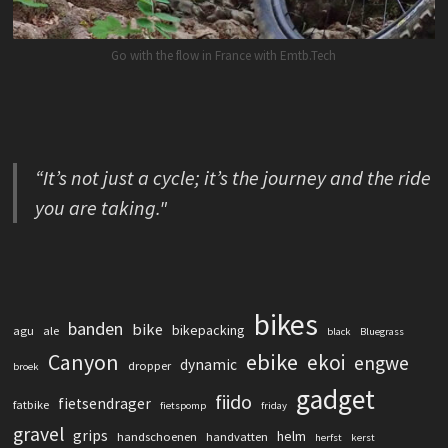
Go with the flow in France with Emtb.Tech
“It’s not just a cycle; it’s the journey and the ride
you are taking."
bikes
banden
bike
bikepacking
agu
ale
black
Bluegrass
Canyon
ebike
ekoi
engwe
dynamic
dropper
broek
gadget
fiido
fietsendrager
fatbike
fietspomp
friday
gravel
grips
helm
handschoenen
handvatten
herfst
kerst