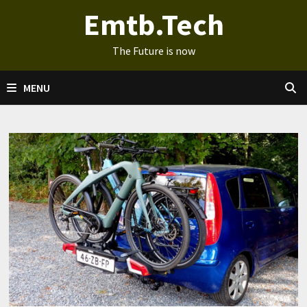
Ga
Emtb.Tech
naar
de
The Future is now
inhoud
MENU