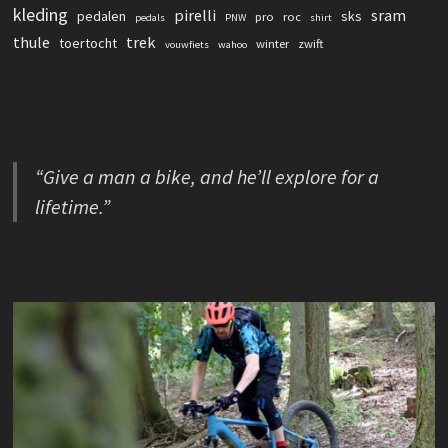
kleding
pirelli
sram
pedalen
sks
pro
roc
pedals
PNW
shirt
thule
trek
toertocht
winter
zwift
vouwfiets
wahoo
“Give a man a bike, and he’ll explore for a
lifetime.”