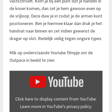
vastschroeft. Kom je bij een punt dat je handen in
de knoei komen, dan zet je hem gewoon even op
de vrijloop. Deze duw je in zodat je de armen kunt
positioneren. Ben je hiermee klaar dan druk je het
handvat naar binnen en zet indien gewenst de
drager op slot. Redelijk veilig tegen ongure types.
Klik op onderstaande Youtube filmpje om de
Outpace in beeld te zien:
DISPLAY
"REVIEW
–
TRANSPORTING
EBIKES
–
WITH
THE
Click here to display content from YouTube.
THULE
OUTPACE"
Learn more in
YouTube’s privacy policy
.
FROM
YOUTUBE