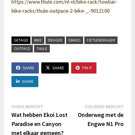
https://www.thule.com/nl-nl/bike-rack/towbar-
bike-racks/thule-outpace-2-bike-_-9012100
GETAGD
BIKE
DRAGER
EBIKES
FIETSENDRAGER
OUTPACE
THULE
SHARE
SHARE
PIN IT
SHARE
Berichtnavigatie
Vorig
Volg
VORIG BERICHT
VOLGEND BERICHT
bericht:
beric
Wat hebben Ekoi Lost
Onderweg met de
Paradise en Canyon
Engwe N1 Pro
met elkaar gemeen?