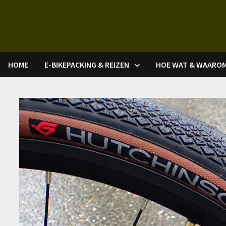
Ga
naar
de
inhoud
HOME
E-BIKEPACKING & REIZEN
HOE WAT & WAARO