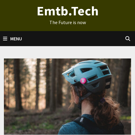
Ga
Emtb.Tech
naar
de
The Future is now
inhoud
MENU