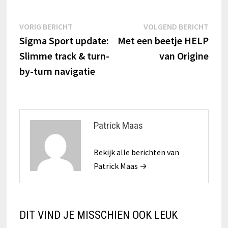
Berichtnavigatie
Vorig
Volg
VORIG BERICHT
VOLGEND BERICHT
bericht:
beric
Sigma Sport update:
Met een beetje HELP
Slimme track & turn-
van Origine
by-turn navigatie
Patrick Maas
Bekijk alle berichten van
Patrick Maas →
DIT VIND JE MISSCHIEN OOK LEUK