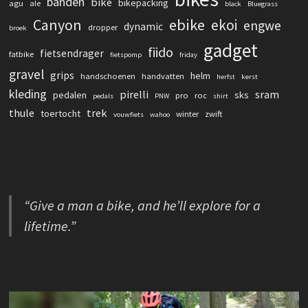
banden
bike
bikepacking
agu
ale
black
Bluegrass
Canyon
ebike
ekoi
engwe
dynamic
dropper
broek
gadget
fiido
fietsendrager
fatbike
fietspomp
friday
gravel
grips
helm
handschoenen
handvatten
herfst
kerst
kleding
pirelli
sram
pedalen
sks
pro
roc
pedals
PNW
shirt
thule
trek
toertocht
winter
zwift
vouwfiets
wahoo
“Give a man a bike, and he’ll explore for a
lifetime.”