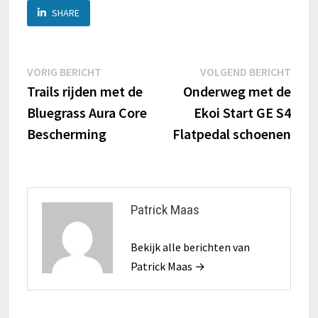
SHARE
Berichtnavigatie
Vorig
Volg
VORIG BERICHT
VOLGEND BERICHT
bericht:
beric
Trails rijden met de
Onderweg met de
Bluegrass Aura Core
Ekoi Start GE S4
Bescherming
Flatpedal schoenen
Patrick Maas
Bekijk alle berichten van
Patrick Maas →