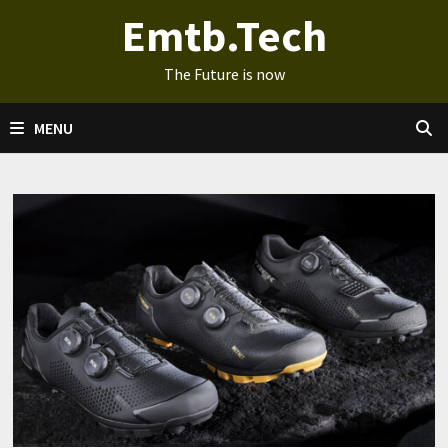
Ga
Emtb.Tech
naar
de
The Future is now
inhoud
MENU