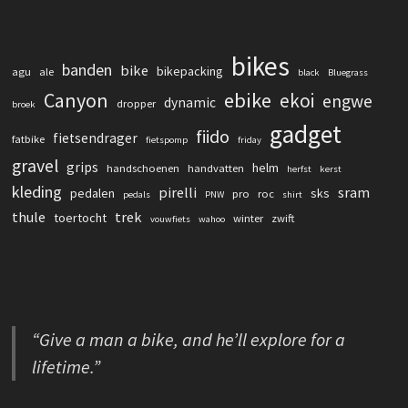
bikes
banden
bike
bikepacking
agu
ale
black
Bluegrass
Canyon
ebike
ekoi
engwe
dynamic
dropper
broek
gadget
fiido
fietsendrager
fatbike
fietspomp
friday
gravel
grips
helm
handschoenen
handvatten
herfst
kerst
kleding
pirelli
sram
pedalen
sks
pro
roc
pedals
PNW
shirt
thule
trek
toertocht
winter
zwift
vouwfiets
wahoo
“Give a man a bike, and he’ll explore for a
lifetime.”