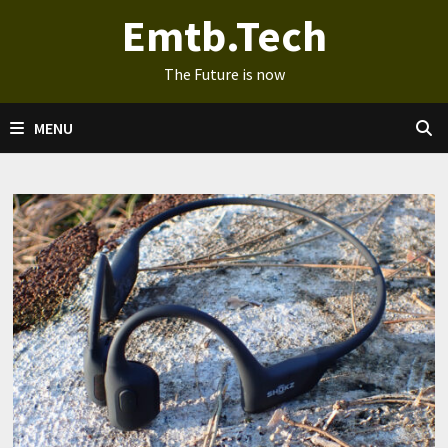
Ga
Emtb.Tech
naar
de
The Future is now
inhoud
MENU