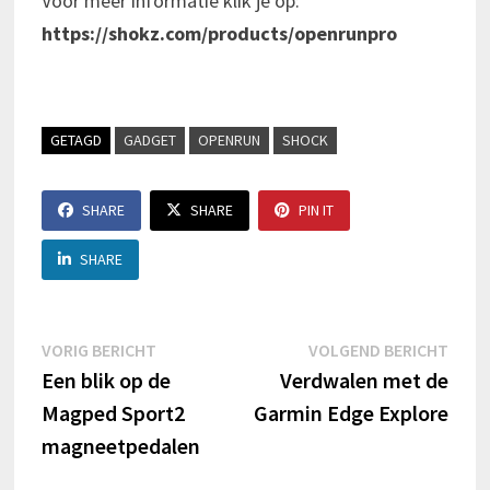
Voor meer informatie klik je op:
https://shokz.com/products/openrunpro
GETAGD
GADGET
OPENRUN
SHOCK
SHARE
SHARE
PIN IT
SHARE
Berichtnavigatie
Vorig
Volg
VORIG BERICHT
VOLGEND BERICHT
bericht:
beric
Een blik op de
Verdwalen met de
Magped Sport2
Garmin Edge Explore
magneetpedalen