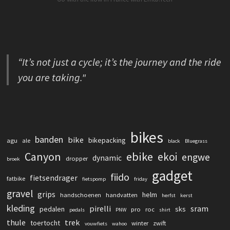
“It’s not just a cycle; it’s the journey and the ride
you are taking."
bikes
banden
bike
bikepacking
agu
ale
black
Bluegrass
Canyon
ebike
ekoi
engwe
dynamic
dropper
broek
gadget
fiido
fietsendrager
fatbike
fietspomp
friday
gravel
grips
helm
handschoenen
handvatten
herfst
kerst
kleding
pirelli
sram
pedalen
sks
pro
roc
pedals
PNW
shirt
thule
trek
toertocht
winter
zwift
vouwfiets
wahoo