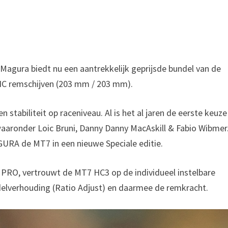
agura biedt nu een aantrekkelijk geprijsde bundel van de
C remschijven (203 mm / 203 mm).
tabiliteit op raceniveau. Al is het al jaren de eerste keuze
waaronder Loic Bruni, Danny Danny MacAskill & Fabio Wibmer
GURA de MT7 in een nieuwe Speciale editie.
 PRO, vertrouwt de MT7 HC3 op de individueel instelbare
delverhouding (Ratio Adjust) en daarmee de remkracht.