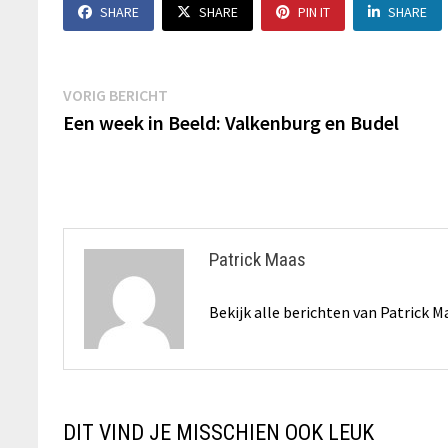
SHARE
SHARE
PIN IT
SHARE
Berichtnavigatie
Vorig
VORIG BERICHT
bericht:
Een week in Beeld: Valkenburg en Budel
Patrick Maas
Bekijk alle berichten van Patrick 
DIT VIND JE MISSCHIEN OOK LEUK