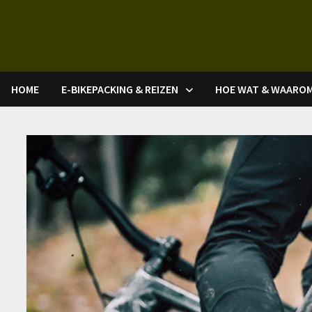
Ga
naar
de
inhoud
HOME
E-BIKEPACKING & REIZEN
HOE WAT & WAARO