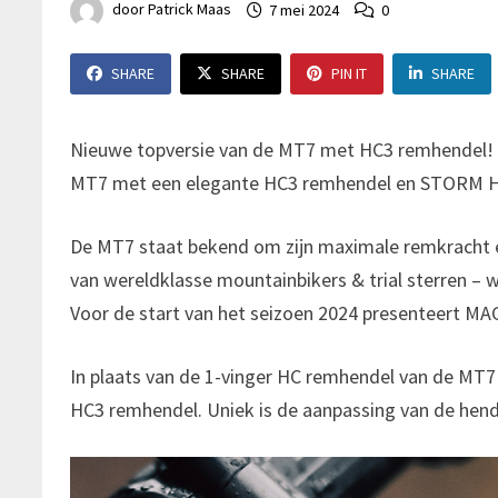
door
Patrick Maas
7 mei 2024
0
SHARE
SHARE
PIN IT
SHARE
Nieuwe topversie van de MT7 met HC3 remhendel! M
MT7 met een elegante HC3 remhendel en STORM H
De MT7 staat bekend om zijn maximale remkracht en s
van wereldklasse mountainbikers & trial sterren – 
Voor de start van het seizoen 2024 presenteert MA
In plaats van de 1-vinger HC remhendel van de MT7
HC3 remhendel. Uniek is de aanpassing van de hen