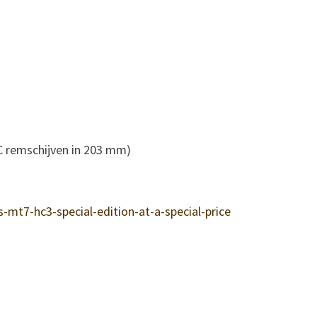
C remschijven in 203 mm)
t7-hc3-special-edition-at-a-special-price