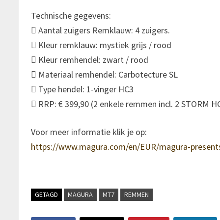
Technische gegevens:
 Aantal zuigers Remklauw: 4 zuigers.
 Kleur remklauw: mystiek grijs / rood
 Kleur remhendel: zwart / rood
 Materiaal remhendel: Carbotecture SL
 Type hendel: 1-vinger HC3
 RRP: € 399,90 (2 enkele remmen incl. 2 STORM H
Voor meer informatie klik je op:
https://www.magura.com/en/EUR/magura-presents-m
GETAGD
MAGURA
MT7
REMMEN