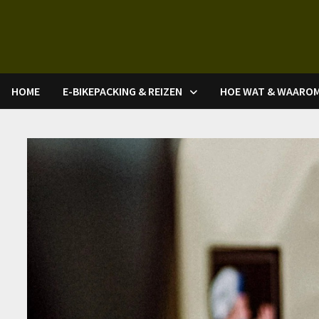
Ga
naar
de
inhoud
HOME
E-BIKEPACKING & REIZEN
HOE WAT & WAARO