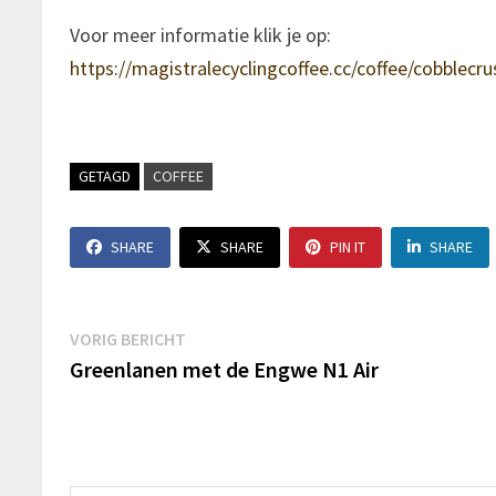
Voor meer informatie klik je op:
https://magistralecyclingcoffee.cc/coffee/cobblecru
GETAGD
COFFEE
SHARE
SHARE
PIN IT
SHARE
Berichtnavigatie
Vorig
VORIG BERICHT
bericht:
Greenlanen met de Engwe N1 Air