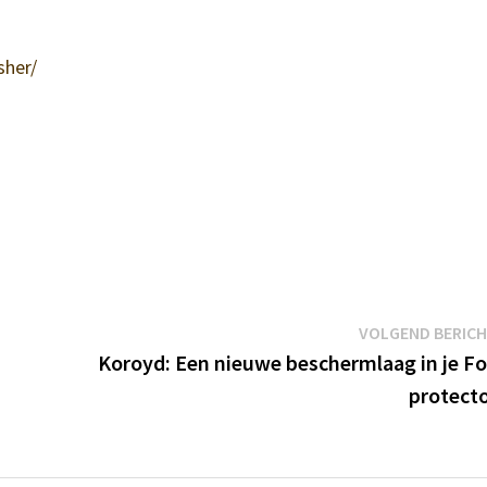
sher/
VOLGEND BERIC
Koroyd: Een nieuwe beschermlaag in je F
protect