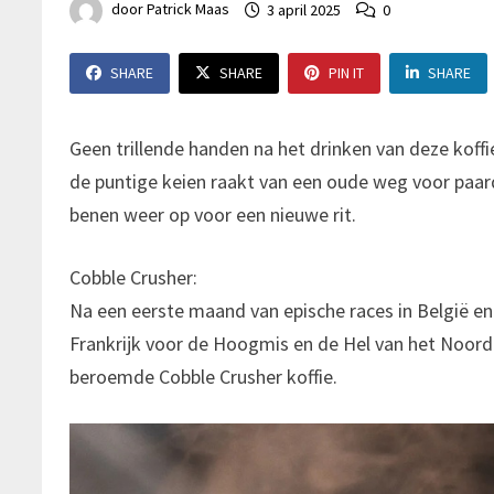
door
Patrick Maas
3 april 2025
0
SHARE
SHARE
PIN IT
SHARE
Geen trillende handen na het drinken van deze koffie
de puntige keien raakt van een oude weg voor paard 
benen weer op voor een nieuwe rit.
Cobble Crusher:
Na een eerste maand van epische races in België en
Frankrijk voor de Hoogmis en de Hel van het Noord
beroemde Cobble Crusher koffie.