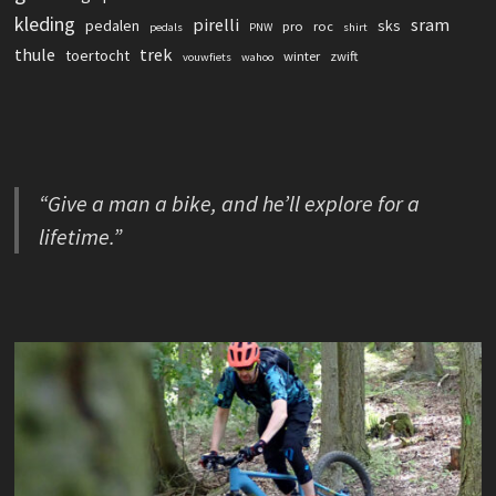
kleding
pirelli
sram
pedalen
sks
pro
roc
pedals
PNW
shirt
thule
trek
toertocht
winter
zwift
vouwfiets
wahoo
“Give a man a bike, and he’ll explore for a
lifetime.”