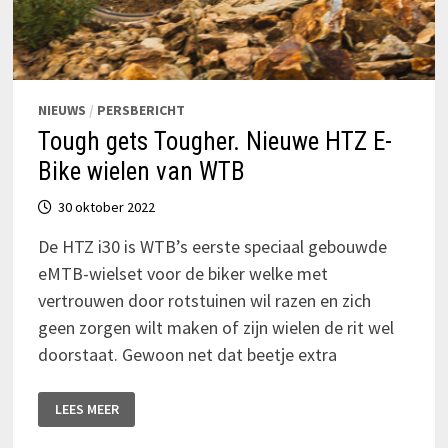
NIEUWS
/
PERSBERICHT
Tough gets Tougher. Nieuwe HTZ E-
Bike wielen van WTB
30 oktober 2022
De HTZ i30 is WTB’s eerste speciaal gebouwde
eMTB-wielset voor de biker welke met
vertrouwen door rotstuinen wil razen en zich
geen zorgen wilt maken of zijn wielen de rit wel
doorstaat. Gewoon net dat beetje extra
TOUGH
LEES MEER
GETS
TOUGHER.
NIEUWE