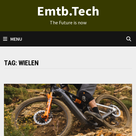
Ga
Emtb.Tech
naar
de
The Future is now
inhoud
MENU
TAG:
WIELEN