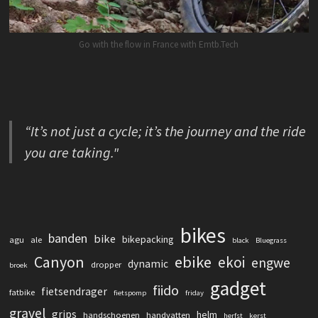
Go with the flow in France with Emtb.Tech
“It’s not just a cycle; it’s the journey and the ride
you are taking."
bikes
banden
bike
bikepacking
agu
ale
black
Bluegrass
Canyon
ebike
ekoi
engwe
dynamic
dropper
broek
gadget
fiido
fietsendrager
fatbike
fietspomp
friday
gravel
grips
helm
handschoenen
handvatten
herfst
kerst