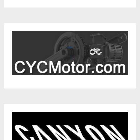
HTZ
E-
BIKE
WIELEN
VAN
WTB