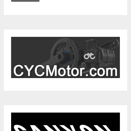
ZADELKEUZE
SLIMMER
MET
VERNIEUWD
FIT
RIGHT
SYSTEM