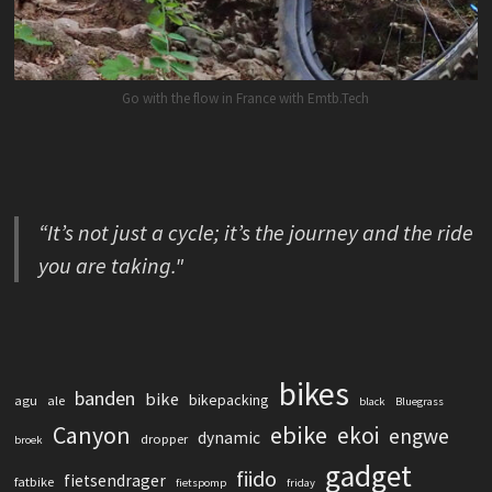
Go with the flow in France with Emtb.Tech
“It’s not just a cycle; it’s the journey and the ride
you are taking."
bikes
banden
bike
bikepacking
agu
ale
black
Bluegrass
Canyon
ebike
ekoi
engwe
dynamic
dropper
broek
gadget
fiido
fietsendrager
fatbike
fietspomp
friday