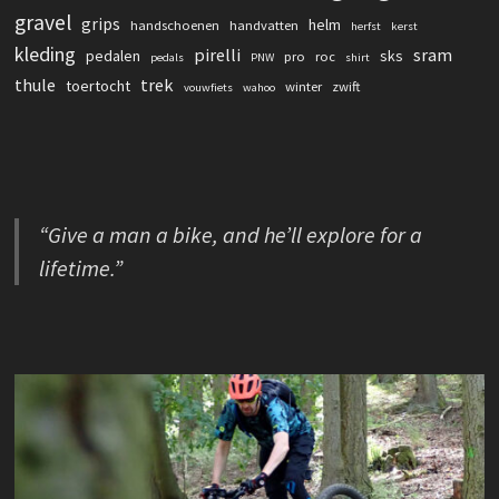
gravel
grips
helm
handschoenen
handvatten
herfst
kerst
kleding
pirelli
sram
pedalen
sks
pro
roc
pedals
PNW
shirt
thule
trek
toertocht
winter
zwift
vouwfiets
wahoo
“Give a man a bike, and he’ll explore for a
lifetime.”