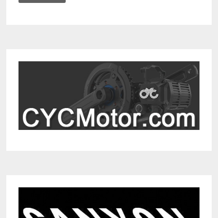
MET
DE
SHENGMILO
MX04