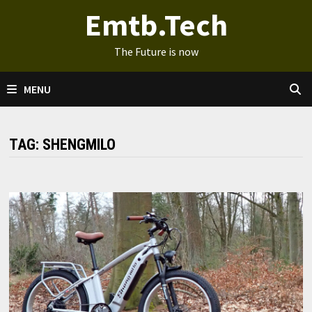
Ga
Emtb.Tech
naar
de
The Future is now
inhoud
MENU
TAG:
SHENGMILO