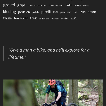
gravel
grips
helm
handschoenen
handvatten
herfst
kerst
kleding
pirelli
sram
pedalen
sks
pro
roc
pedals
PNW
shirt
thule
trek
toertocht
winter
zwift
vouwfiets
wahoo
“Give a man a bike, and he’ll explore for a
lifetime.”