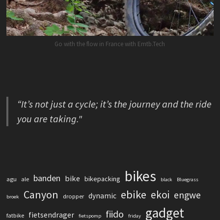
Go with the flow in France with Emtb.Tech
“It’s not just a cycle; it’s the journey and the ride
you are taking."
bikes
banden
bike
bikepacking
agu
ale
black
Bluegrass
Canyon
ebike
ekoi
engwe
dynamic
dropper
broek
gadget
fiido
fietsendrager
fatbike
fietspomp
friday