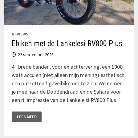
REVIEWS
Ebiken met de Lankelesi RV800 Plus
22 september 2023
4″ brede banden, voor en achtervering, een 1000
watt accu en (niet alleen mijn mening) esthetisch
een ontzettend gave bike om te zien. We nemen
je mee naar de Doodendraad en de Sahara voor
een rij impressie van de Lankeleisi RV800 Plus
EBIKEN
LEES MEER
MET
DE
LANKELESI
RV800
PLUS