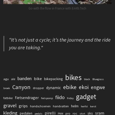
Go with the flow in France with Emtb.Tech
“It’s not just a cycle; it’s the journey and the ride
you are taking."
bikes
banden
bike
bikepacking
agu
ale
black
Bluegrass
Canyon
ebike
ekoi
engwe
dynamic
dropper
broek
gadget
fiido
fietsendrager
fatbike
fietspomp
friday
gravel
grips
helm
handschoenen
handvatten
herfst
kerst
kleding
pirelli
sram
pedalen
sks
pro
roc
pedals
PNW
shirt