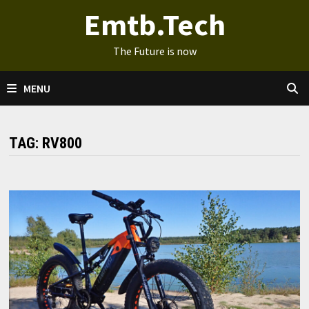
Ga
Emtb.Tech
naar
de
The Future is now
inhoud
MENU
TAG:
RV800