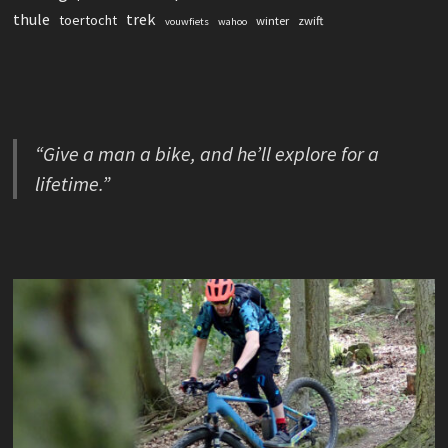
thule
trek
toertocht
winter
zwift
vouwfiets
wahoo
“Give a man a bike, and he’ll explore for a
lifetime.”