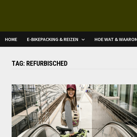
Ga
naar
de
inhoud
HOME
E-BIKEPACKING & REIZEN
HOE WAT & WAARO
TAG:
REFURBISCHED