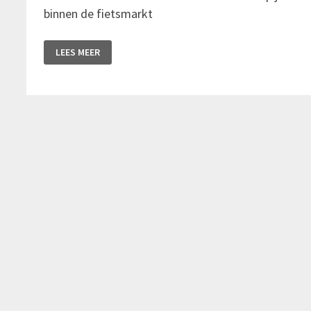
binnen de fietsmarkt
JOBRAD
LEES MEER
LOOP
BREIDT
UIT
NAAR
NEDERLAND,
REFURBISHED
FIETSEN
EN
DUURZAME
MOBILITEIT