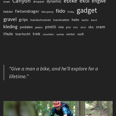
Canyon
ebike
ekoi
engwe
dynamic
dropper
broek
gadget
fiido
fietsendrager
fatbike
fietspomp
friday
gravel
grips
helm
handschoenen
handvatten
herfst
kerst
kleding
pirelli
sram
pedalen
sks
pro
roc
pedals
PNW
shirt
thule
trek
toertocht
winter
zwift
vouwfiets
wahoo
“Give a man a bike, and he’ll explore for a
lifetime.”