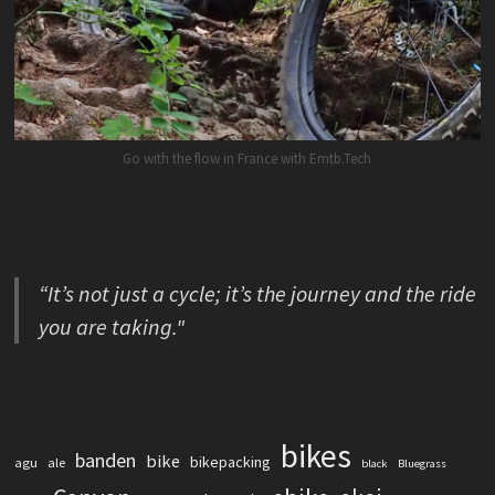
Go with the flow in France with Emtb.Tech
“It’s not just a cycle; it’s the journey and the ride
you are taking."
bikes
banden
bike
bikepacking
agu
ale
black
Bluegrass