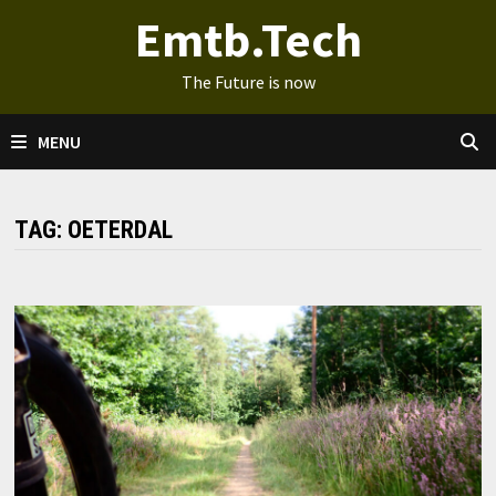
Ga
Emtb.Tech
naar
de
The Future is now
inhoud
MENU
TAG:
OETERDAL