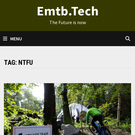
Ga
Emtb.Tech
naar
de
The Future is now
inhoud
MENU
TAG:
NTFU