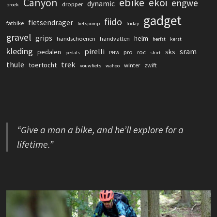
Canyon
ebike
ekoi
engwe
dynamic
dropper
broek
gadget
fiido
fietsendrager
fatbike
fietspomp
friday
gravel
grips
helm
handschoenen
handvatten
herfst
kerst
kleding
pirelli
sram
pedalen
sks
pro
roc
pedals
PNW
shirt
thule
trek
toertocht
winter
zwift
vouwfiets
wahoo
“Give a man a bike, and he’ll explore for a
lifetime.”