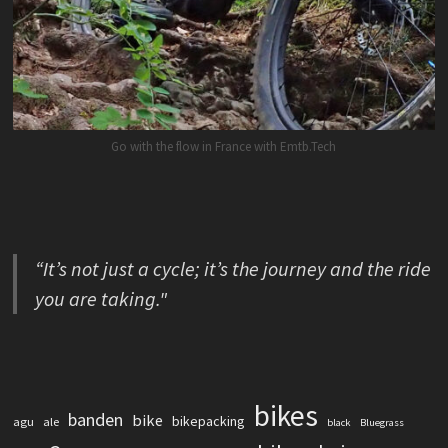
Go with the flow in France with Emtb.Tech
“It’s not just a cycle; it’s the journey and the ride
you are taking."
bikes
banden
bike
bikepacking
agu
ale
black
Bluegrass