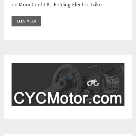
de MoonCool TK1 Folding Electric Trike
EEN
LEES MEER
RITJE
MET
DE
MOONCOOL
TK1,
ELEKTRISCHE
STABILITEIT
OP
DRIE
WIELEN