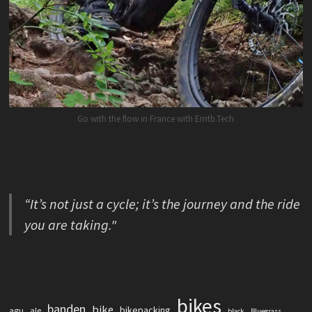
Go with the flow in France with Emtb.Tech
“It’s not just a cycle; it’s the journey and the ride
you are taking."
bikes
banden
bike
bikepacking
agu
ale
black
Bluegrass