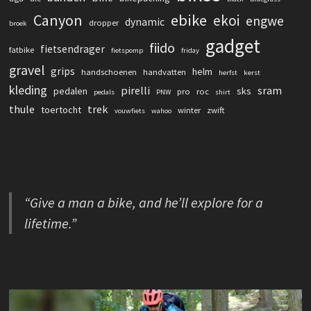
Canyon
ebike
ekoi
engwe
dynamic
dropper
broek
gadget
fiido
fietsendrager
fatbike
fietspomp
friday
gravel
grips
helm
handschoenen
handvatten
herfst
kerst
kleding
pirelli
sram
pedalen
sks
pro
roc
pedals
PNW
shirt
thule
trek
toertocht
winter
zwift
vouwfiets
wahoo
“Give a man a bike, and he’ll explore for a
lifetime.”