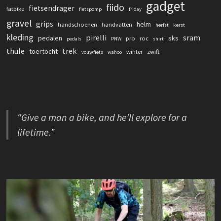
gadget
fiido
fietsendrager
fatbike
fietspomp
friday
gravel
grips
helm
handschoenen
handvatten
herfst
kerst
kleding
pirelli
sram
pedalen
sks
pro
roc
pedals
PNW
shirt
thule
trek
toertocht
winter
zwift
vouwfiets
wahoo
“Give a man a bike, and he’ll explore for a
lifetime.”