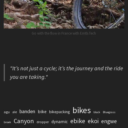
Go with the flow in France with Emtb.Tech
“It’s not just a cycle; it’s the journey and the ride
you are taking."
bikes
banden
bike
bikepacking
agu
ale
black
Bluegrass
Canyon
ebike
ekoi
engwe
dynamic
dropper
broek