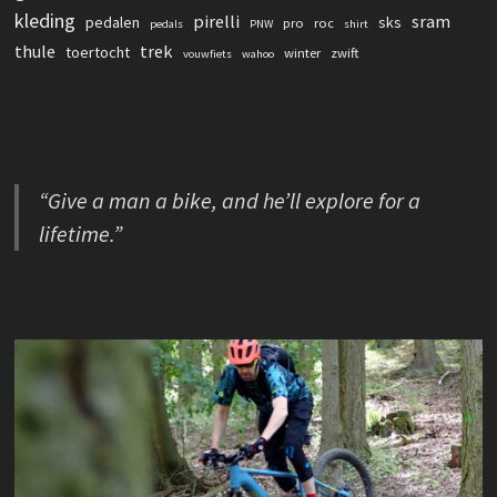
kleding
pirelli
sram
pedalen
sks
pro
roc
pedals
PNW
shirt
thule
trek
toertocht
winter
zwift
vouwfiets
wahoo
“Give a man a bike, and he’ll explore for a
lifetime.”