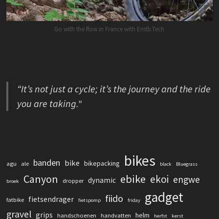
Go with the flow in France with Emtb.Tech
“It’s not just a cycle; it’s the journey and the ride
you are taking."
bikes
banden
bike
bikepacking
agu
ale
black
Bluegrass
Canyon
ebike
ekoi
engwe
dynamic
dropper
broek
gadget
fiido
fietsendrager
fatbike
fietspomp
friday
gravel
grips
helm
handschoenen
handvatten
herfst
kerst