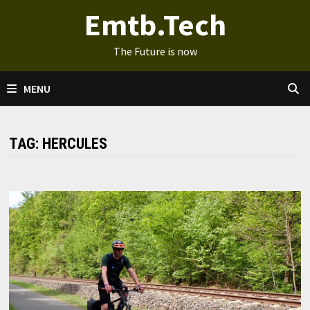
Ga
Emtb.Tech
naar
de
The Future is now
inhoud
MENU
TAG:
HERCULES