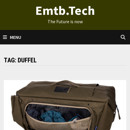
Ga
Emtb.Tech
naar
de
The Future is now
inhoud
MENU
TAG:
DUFFEL