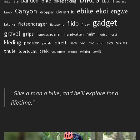
banden
bike
bikepacking
agu
ale
black
Bluegrass
Canyon
ebike
ekoi
engwe
dynamic
dropper
broek
gadget
fiido
fietsendrager
fatbike
fietspomp
friday
gravel
grips
helm
handschoenen
handvatten
herfst
kerst
kleding
pirelli
sram
pedalen
sks
pro
roc
pedals
PNW
shirt
thule
trek
toertocht
winter
zwift
vouwfiets
wahoo
“Give a man a bike, and he’ll explore for a
lifetime.”