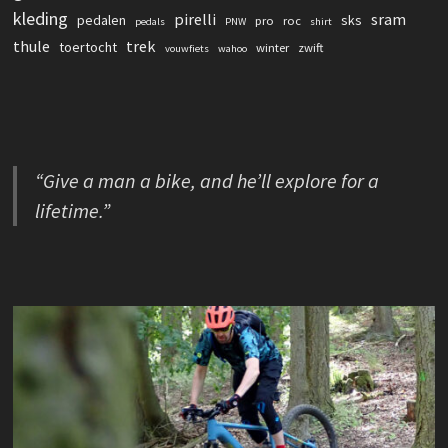
kleding
pirelli
sram
pedalen
sks
pro
roc
pedals
PNW
shirt
thule
trek
toertocht
winter
zwift
vouwfiets
wahoo
“Give a man a bike, and he’ll explore for a
lifetime.”