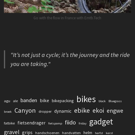
Go with the flow in France with Emtb.Tech
“It’s not just a cycle; it’s the journey and the ride
you are taking."
bikes
banden
bike
bikepacking
agu
ale
black
Bluegrass
Canyon
ebike
ekoi
engwe
dynamic
dropper
broek
gadget
fiido
fietsendrager
fatbike
fietspomp
friday
gravel
grips
helm
handschoenen
handvatten
herfst
kerst