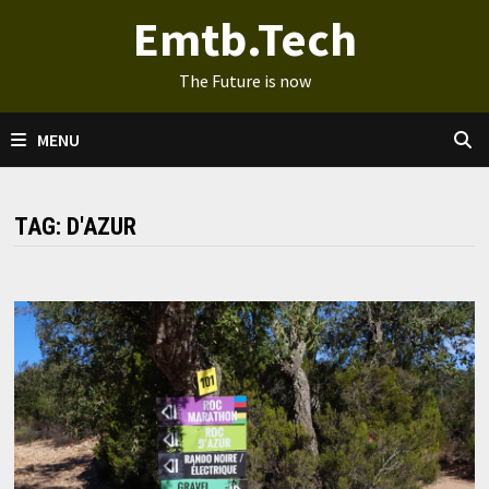
Ga
Emtb.Tech
naar
de
The Future is now
inhoud
MENU
TAG:
D'AZUR