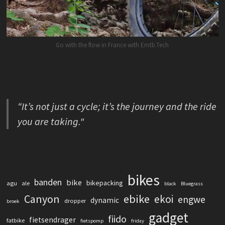
Go with the flow in France with Emtb.Tech
“It’s not just a cycle; it’s the journey and the ride
you are taking."
bikes
banden
bike
bikepacking
agu
ale
black
Bluegrass
Canyon
ebike
ekoi
engwe
dynamic
dropper
broek
gadget
fiido
fietsendrager
fatbike
fietspomp
friday