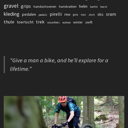
gravel
grips
helm
handschoenen
handvatten
herfst
kerst
kleding
pirelli
sram
pedalen
sks
pro
roc
pedals
PNW
shirt
thule
trek
toertocht
winter
zwift
vouwfiets
wahoo
“Give a man a bike, and he’ll explore for a
lifetime.”