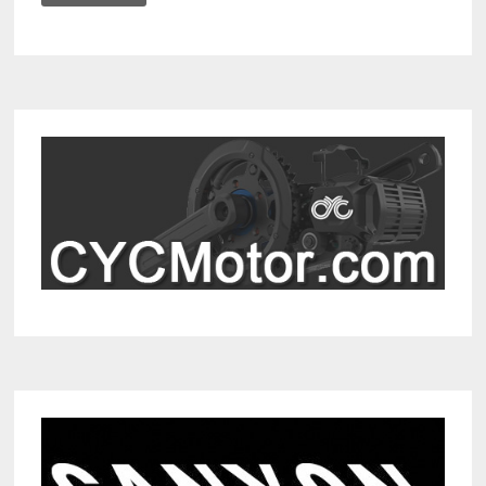
MET
DE
CROSSCALL
ACTION
X5
SMARTPHONE