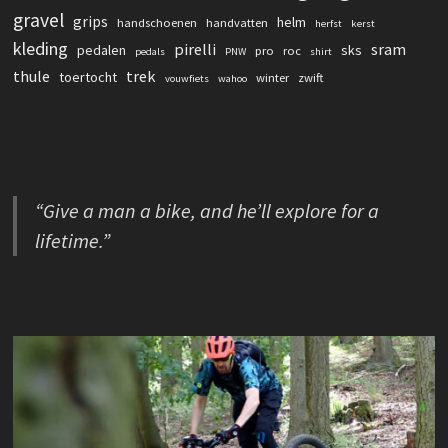
gravel
grips
helm
handschoenen
handvatten
herfst
kerst
kleding
pirelli
sram
pedalen
sks
pro
roc
pedals
PNW
shirt
thule
trek
toertocht
winter
zwift
vouwfiets
wahoo
“Give a man a bike, and he’ll explore for a
lifetime.”