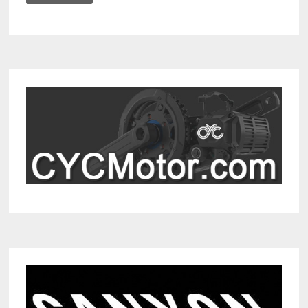
MET
DE
CROSSCALL
ACTION
X5
SMARTPHONE