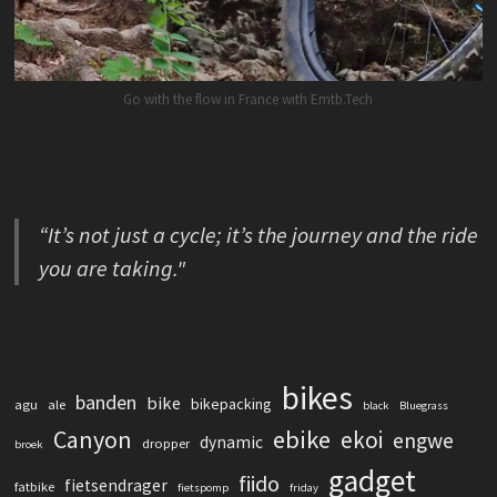
Go with the flow in France with Emtb.Tech
“It’s not just a cycle; it’s the journey and the ride
you are taking."
bikes
banden
bike
bikepacking
agu
ale
black
Bluegrass
Canyon
ebike
ekoi
engwe
dynamic
dropper
broek
gadget
fiido
fietsendrager
fatbike
fietspomp
friday