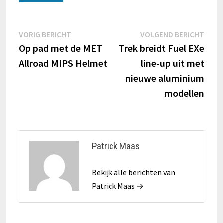
Berichtnavigatie
Vorig
Volg
VORIG BERICHT
VOLGEND BERICHT
bericht:
beric
Op pad met de MET
Trek breidt Fuel EXe
Allroad MIPS Helmet
line-up uit met
nieuwe aluminium
modellen
Patrick Maas
Bekijk alle berichten van
Patrick Maas →