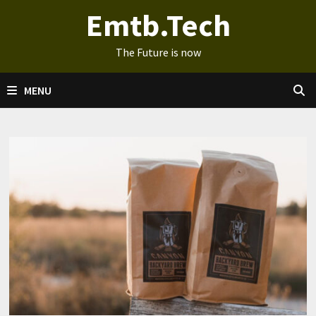
Ga
Emtb.Tech
naar
de
The Future is now
inhoud
MENU