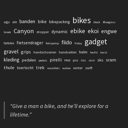
bikes
banden
bike
bikepacking
agu
ale
black
Bluegrass
Canyon
ebike
ekoi
engwe
dynamic
dropper
broek
gadget
fiido
fietsendrager
fatbike
fietspomp
friday
gravel
grips
helm
handschoenen
handvatten
herfst
kerst
kleding
pirelli
sram
pedalen
sks
pro
roc
pedals
PNW
shirt
thule
trek
toertocht
winter
zwift
vouwfiets
wahoo
“Give a man a bike, and he’ll explore for a
lifetime.”