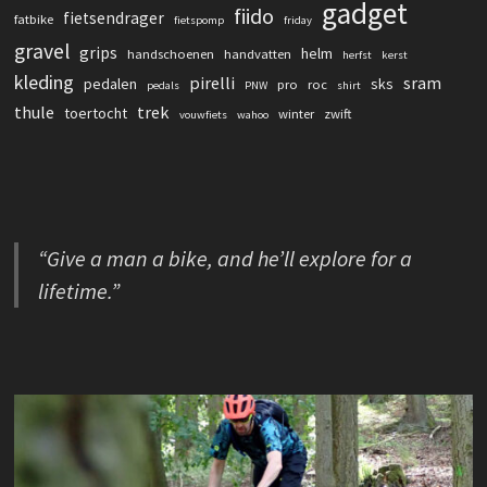
gadget
fiido
fietsendrager
fatbike
fietspomp
friday
gravel
grips
helm
handschoenen
handvatten
herfst
kerst
kleding
pirelli
sram
pedalen
sks
pro
roc
pedals
PNW
shirt
thule
trek
toertocht
winter
zwift
vouwfiets
wahoo
“Give a man a bike, and he’ll explore for a
lifetime.”