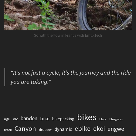
Go with the flow in France with Emtb.Tech
“It’s not just a cycle; it’s the journey and the ride
you are taking."
bikes
banden
bike
bikepacking
agu
ale
black
Bluegrass
Canyon
ebike
ekoi
engwe
dynamic
dropper
broek